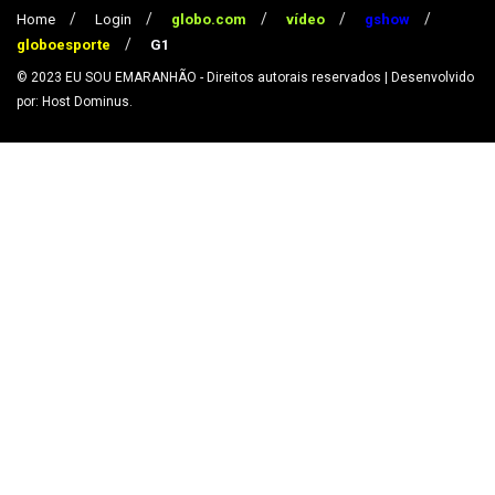
Home
Login
globo.com
vídeo
gshow
globoesporte
G1
© 2023
EU SOU EMARANHÃO
- Direitos autorais reservados
| Desenvolvido
por: Host Dominus
.