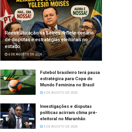
Reestruturação na Setres reflete cenário
de disputas e estratégias eleitorais no
estado
6 DE AGOSTO DE 2026
Futebol brasileiro terá pausa
estratégica para Copa do
Mundo Feminina no Brasil
6 DE AGOSTO DE 2026
Investigações e disputas
políticas acirram clima pré-
eleitoral no Maranhão
5 DE AGOSTO DE 2026