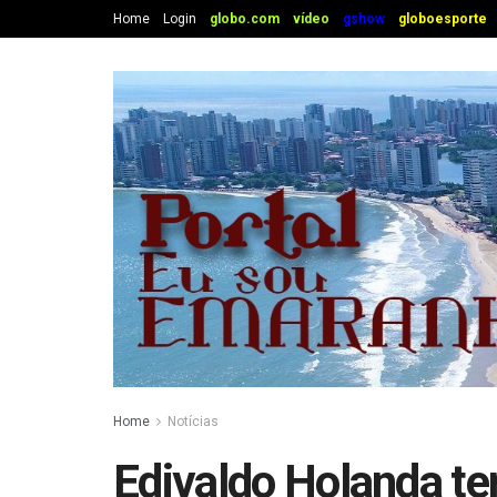
Home
Login
globo.com
vídeo
gshow
globoesporte
Home
Notícias
Edivaldo Holanda ter