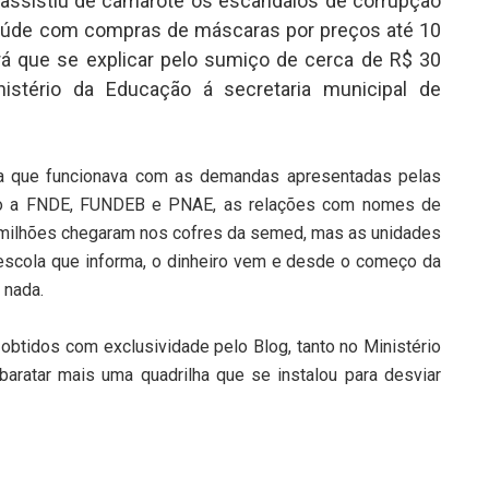
e assistiu de camarote os escândalos de corrupção
 saúde com compras de máscaras por preços até 10
rá que se explicar pelo sumiço de cerca de R$ 30
istério da Educação á secretaria municipal de
ma que funcionava com as demandas apresentadas pelas
unto a FNDE, FUNDEB e PNAE, as relações com nomes de
s milhões chegaram nos cofres da semed, mas as unidades
scola que informa, o dinheiro vem e desde o começo da
 nada.
obtidos com exclusividade pelo Blog, tanto no Ministério
aratar mais uma quadrilha que se instalou para desviar