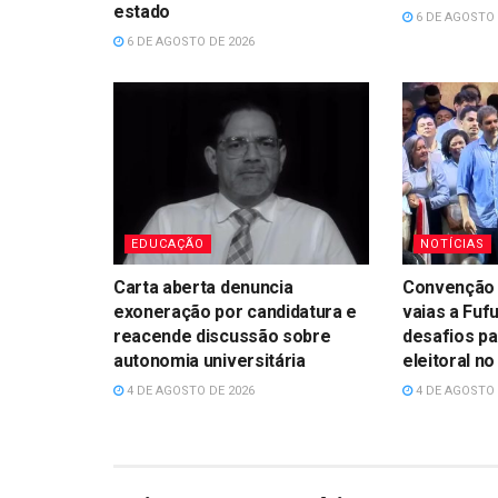
estado
6 DE AGOSTO 
6 DE AGOSTO DE 2026
EDUCAÇÃO
NOTÍCIAS
Carta aberta denuncia
Convenção 
exoneração por candidatura e
vaias a Fufu
reacende discussão sobre
desafios p
autonomia universitária
eleitoral n
4 DE AGOSTO DE 2026
4 DE AGOSTO 