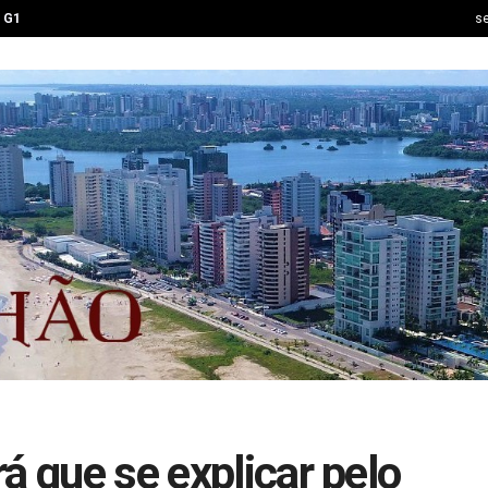
G1
se
á que se explicar pelo