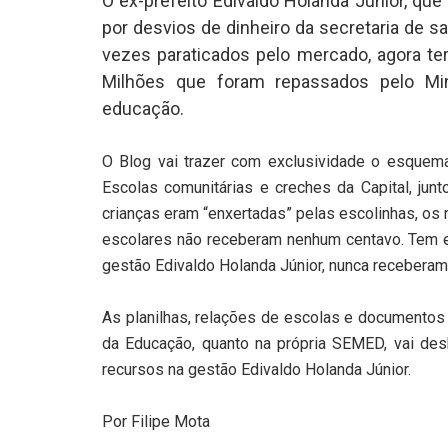
O ex-prefeito Edivaldo Holanda Júnior, qu
por desvios de dinheiro da secretaria de
vezes paraticados pelo mercado, agora te
Milhões que foram repassados pelo Min
educação.
O Blog vai trazer com exclusividade o esque
Escolas comunitárias e creches da Capital, j
crianças eram “enxertadas” pelas escolinhas, o
escolares não receberam nenhum centavo. Tem e
gestão Edivaldo Holanda Júnior, nunca receberam
As planilhas, relações de escolas e documentos 
da Educação, quanto na própria SEMED, vai desb
recursos na gestão Edivaldo Holanda Júnior.
Por Filipe Mota