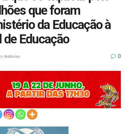
lhões que foram
istério da Educação à
l de Educação
0
in
Notícias