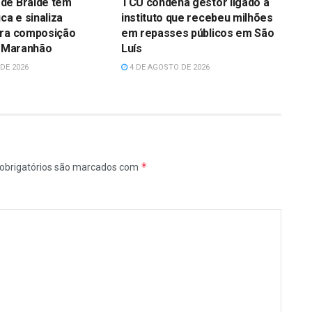
de Braide tem
TCU condena gestor ligado a
ca e sinaliza
instituto que recebeu milhões
ara composição
em repasses públicos em São
o Maranhão
Luís
DE 2026
4 DE AGOSTO DE 2026
*
obrigatórios são marcados com