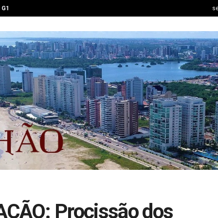
G1
se
ÃO: Procissão dos