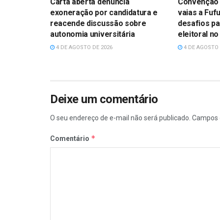
Carta aberta denuncia
Convenção 
exoneração por candidatura e
vaias a Fufu
reacende discussão sobre
desafios p
autonomia universitária
eleitoral n
4 DE AGOSTO DE 2026
4 DE AGOSTO 
Deixe um comentário
O seu endereço de e-mail não será publicado.
Campos 
*
Comentário