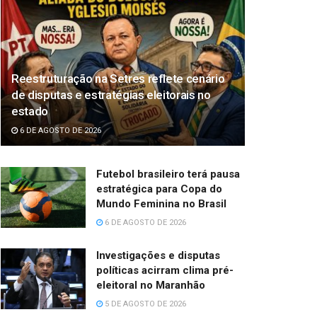
Reestruturação na Setres reflete cenário
de disputas e estratégias eleitorais no
estado
6 DE AGOSTO DE 2026
Futebol brasileiro terá pausa
estratégica para Copa do
Mundo Feminina no Brasil
6 DE AGOSTO DE 2026
Investigações e disputas
políticas acirram clima pré-
eleitoral no Maranhão
5 DE AGOSTO DE 2026