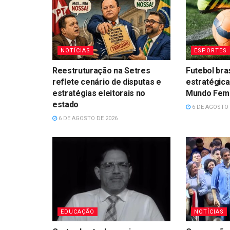
NOTÍCIAS
ESPORTES
Reestruturação na Setres
Futebol bra
reflete cenário de disputas e
estratégica
estratégias eleitorais no
Mundo Femin
estado
6 DE AGOSTO 
6 DE AGOSTO DE 2026
EDUCAÇÃO
NOTÍCIAS