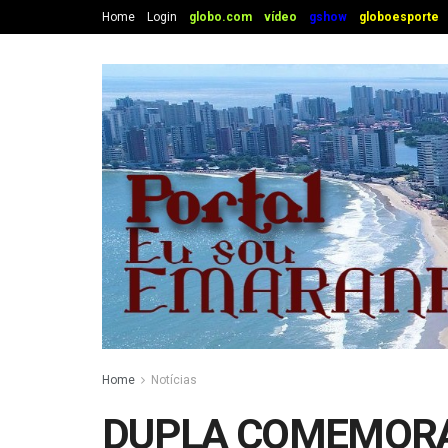
Home
Login
globo.com
vídeo
gshow
globoesporte
Home
Notícias
DUPLA COMEMORAÇ