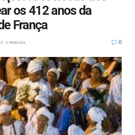
ar os 412 anos da
 de França
0
24
in
Notícias