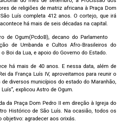
adicional do mês de setembro, a Procissão dos
ores de religiões de matriz africana à Praça Dom
 São Luís completa 412 anos. O cortejo, que irá
, acontece há mais de seis décadas na capital.
tro de Ogum(PcdoB), decano do Parlamento
ação de Umbanda e Cultos Afro-Brasileiros do
 Boi da Lua, e apoio do Governo do Estado.
ece há mais de 40 anos. E nessa data, além de
Rei da França Luís IV, aproveitamos para reunir o
s de diversos municípios do estado do Maranhão,
Luís”, explicou Astro de Ogum.
ída da Praça Dom Pedro II em direção à Igreja do
tro Histórico de São Luís. Na ocasião, todos os
objetivo: agradecer aos orixás.