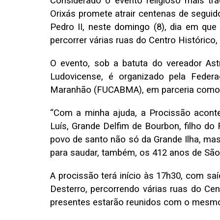
Considerado o evento religioso mais tr
Orixás promete atrair centenas de seguid
Pedro II, neste domingo (8), dia em que
percorrer várias ruas do Centro Histórico
O evento, sob a batuta do vereador As
Ludovicense, é organizado pela Feder
Maranhão (FUCABMA), em parceria como o
“Com a minha ajuda, a Procissão acont
Luís, Grande Delfim de Bourbon, filho do 
povo de santo não só da Grande Ilha, ma
para saudar, também, os 412 anos de São 
A procissão terá início às 17h30, com sa
Desterro, percorrendo várias ruas do Cen
presentes estarão reunidos com o mesmo 