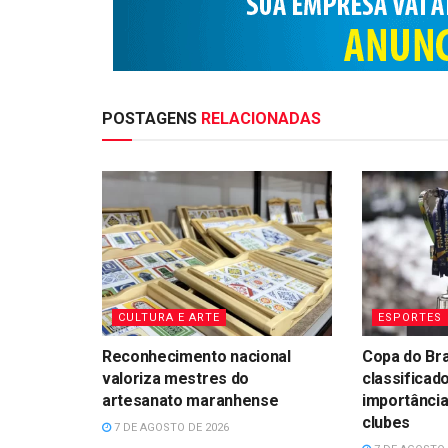
POSTAGENS
RELACIONADAS
CULTURA E ARTE
ESPORTES
Reconhecimento nacional
Copa do Bra
valoriza mestres do
classificad
artesanato maranhense
importância
clubes
7 DE AGOSTO DE 2026