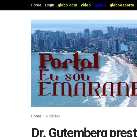
Home
Login
globo.com
vídeo
gshow
globoesporte
Home
Notícias
Dr. Gutemberg presti