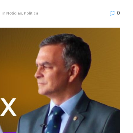
0
in
Notícias
,
Política