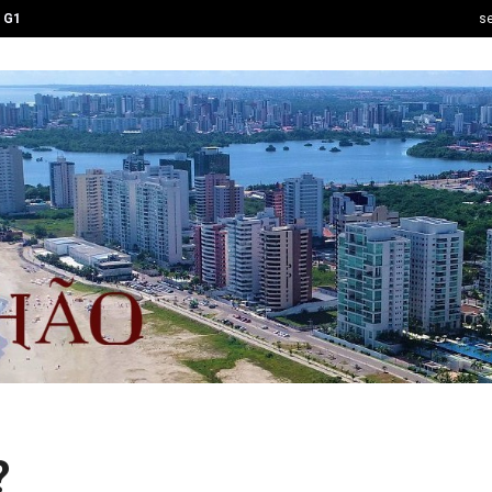
G1
se
?