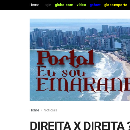
Home
Login
globo.com
vídeo
gshow
globoesporte
Home
Notícias
DIREITA X DIREITA 