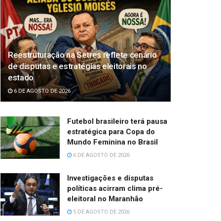
Reestruturação na Setres reflete cenário
de disputas e estratégias eleitorais no
estado
6 DE AGOSTO DE 2026
Futebol brasileiro terá pausa
estratégica para Copa do
Mundo Feminina no Brasil
6 DE AGOSTO DE 2026
Investigações e disputas
políticas acirram clima pré-
eleitoral no Maranhão
5 DE AGOSTO DE 2026