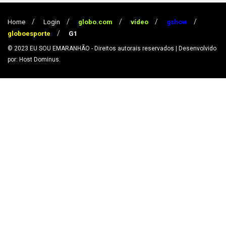
Home
Login
globo.com
vídeo
gshow
globoesporte
G1
© 2023
EU SOU EMARANHÃO
- Direitos autorais reservados
| Desenvolvido
por: Host Dominus
.