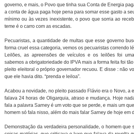
governo, e mais, o Povo que tinha sua Conta de Energia pa
a conta de água paga hoje pena para somar esse gasto a s
mínimo ou às vezes inexistente, o povo que sorria ao receb
teme é o carro com as escadas.
Pecuaristas, a quantidade de multas que esse governo bus
forma cruel essa categoria, vemos os pecuaristas correndo l
Leilões, as apreensões de veículos e os leilões foi uma
sabemos a obrigatoriedade do IPVA mais a forma feita foi tã
pleito eleitoral o próprio governador recuou. E disse : não 
que ele havia dito. “prenda e leiloa”.
Acabou a novidade, no pleito passado Flávio era o Novo, a e
falava 24 horas de Oligarquia, atraso e mudança. Hoje nad
fala a palavra Sarney é um voto que se perde, e mais um que 
homem só fala nisso, além do mais falar Sarney de hoje em 
Demonstração da verdadeira personalidade, o homem que 
coisas matérias, que criticava o luxo que falava da revolta