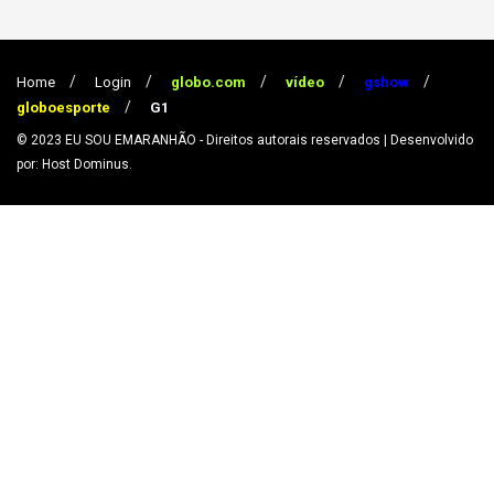
Home
Login
globo.com
vídeo
gshow
globoesporte
G1
© 2023
EU SOU EMARANHÃO
- Direitos autorais reservados
| Desenvolvido
por: Host Dominus
.