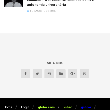
candidatura e reacende discussão sobre
autonomia universitária
4 DE AGOSTO DE 2026
SIGA-NOS
Home
Login
globo.com
vídeo
gshow