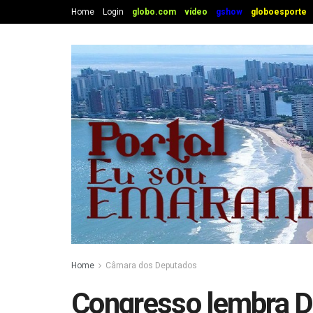
Home
Login
globo.com
vídeo
gshow
globoesporte
Home
Câmara dos Deputados
Congresso lembra D