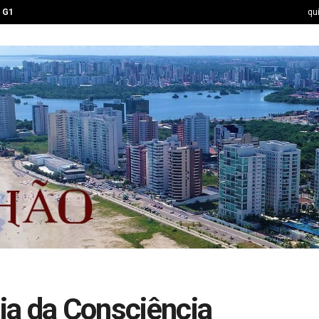
G1
qu
ia da Consciência