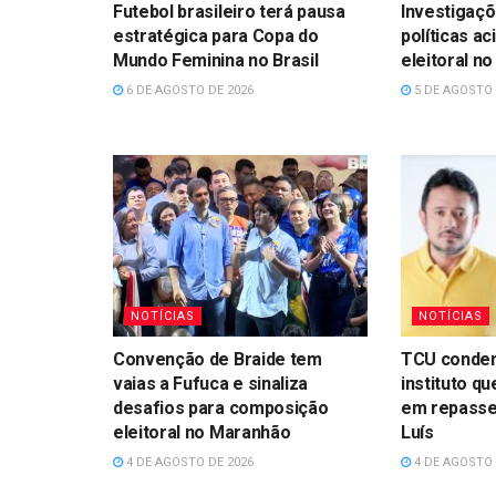
Futebol brasileiro terá pausa
Investigaçõ
estratégica para Copa do
políticas ac
Mundo Feminina no Brasil
eleitoral n
6 DE AGOSTO DE 2026
5 DE AGOSTO 
NOTÍCIAS
NOTÍCIAS
Convenção de Braide tem
TCU conden
vaias a Fufuca e sinaliza
instituto q
desafios para composição
em repasse
eleitoral no Maranhão
Luís
4 DE AGOSTO DE 2026
4 DE AGOSTO 