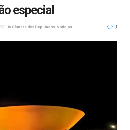
ão especial
0
023
in
Câmara dos Deputados
,
Notícias