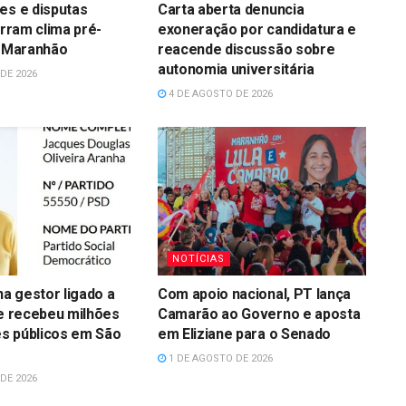
es e disputas
Carta aberta denuncia
irram clima pré-
exoneração por candidatura e
o Maranhão
reacende discussão sobre
autonomia universitária
DE 2026
4 DE AGOSTO DE 2026
NOTÍCIAS
a gestor ligado a
Com apoio nacional, PT lança
ue recebeu milhões
Camarão ao Governo e aposta
s públicos em São
em Eliziane para o Senado
1 DE AGOSTO DE 2026
DE 2026