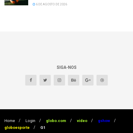
6 DE AGOSTO DE 2026
SIGA-NOS
Home
Login
globo.com
vídeo
gshow
globoesporte
G1