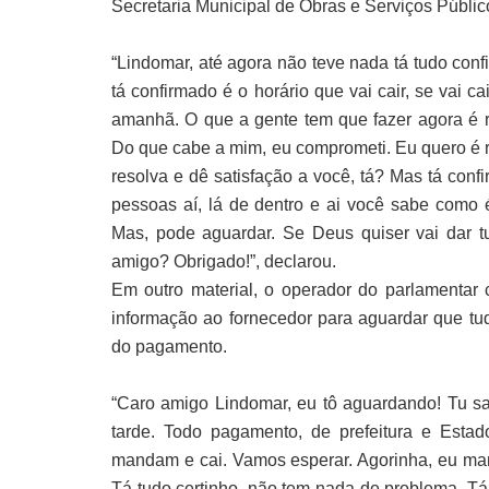
Secretaria Municipal de Obras e Serviços Públi
“Lindomar, até agora não teve nada tá tudo co
tá confirmado é o horário que vai cair, se vai 
amanhã. O que a gente tem que fazer agora é 
Do que cabe a mim, eu comprometi. Eu quero é r
resolva e dê satisfação a você, tá? Mas tá con
pessoas aí, lá de dentro e ai você sabe como 
Mas, pode aguardar. Se Deus quiser vai dar t
amigo? Obrigado!”, declarou.
Em outro material, o operador do parlamentar 
informação ao fornecedor para aguardar que tu
do pagamento.
“Caro amigo Lindomar, eu tô aguardando! Tu sa
tarde. Todo pagamento, de prefeitura e Estad
mandam e cai. Vamos esperar. Agorinha, eu m
Tá tudo certinho, não tem nada de problema. Tá