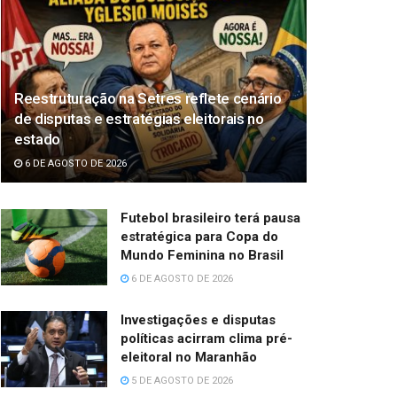
Reestruturação na Setres reflete cenário
de disputas e estratégias eleitorais no
estado
6 DE AGOSTO DE 2026
Futebol brasileiro terá pausa
estratégica para Copa do
Mundo Feminina no Brasil
6 DE AGOSTO DE 2026
Investigações e disputas
políticas acirram clima pré-
eleitoral no Maranhão
5 DE AGOSTO DE 2026