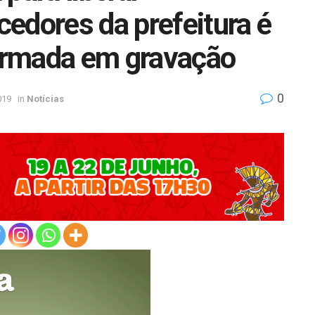
edores da prefeitura é
irmada em gravação
0
019
in
Notícias