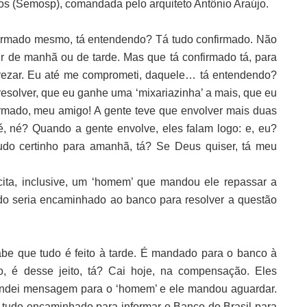
cos (Semosp), comandada pelo arquiteto Antônio Araújo.
nfirmado mesmo, tá entendendo? Tá tudo confirmado. Não
cair de manhã ou de tarde. Mas que tá confirmado tá, para
rezar. Eu até me comprometi, daquele… tá entendendo?
esolver, que eu ganhe uma ‘mixariazinha’ a mais, que eu
firmado, meu amigo! A gente teve que envolver mais duas
é, né? Quando a gente envolve, eles falam logo: e, eu?
udo certinho para amanhã, tá? Se Deus quiser, tá meu
cita, inclusive, um ‘homem’ que mandou ele repassar a
do seria encaminhado ao banco para resolver a questão
be que tudo é feito à tarde. É mandado para o banco à
o, é desse jeito, tá? Cai hoje, na compensação. Eles
andei mensagem para o ‘homem’ e ele mandou aguardar.
 tudo encaminhado para informar o Banco do Brasil para