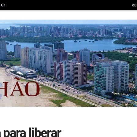
G1
qu
para liberar