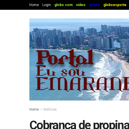
Home
Login
globo.com
vídeo
gshow
globoesporte
Home
Notícias
Cobrança de propina 