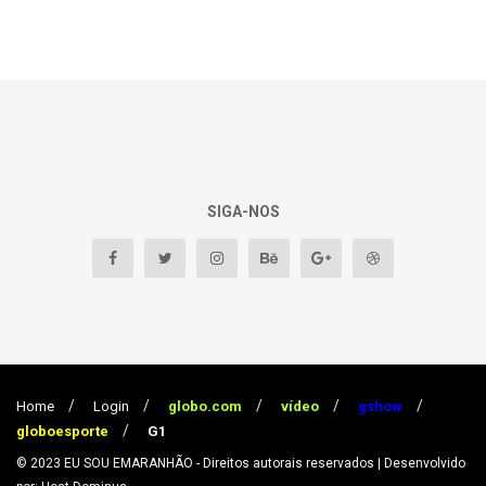
SIGA-NOS
Home
Login
globo.com
vídeo
gshow
globoesporte
G1
© 2023
EU SOU EMARANHÃO
- Direitos autorais reservados
| Desenvolvido