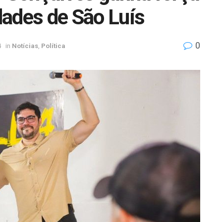
ades de São Luís
0
4
in
Notícias
,
Política