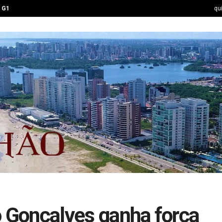
G1
qu
o Gonçalves ganha força