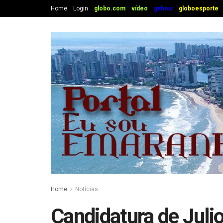
Home
Login
globo.com
vídeo
gshow
globoesporte
Home
Notícias
Candidatura de Juli