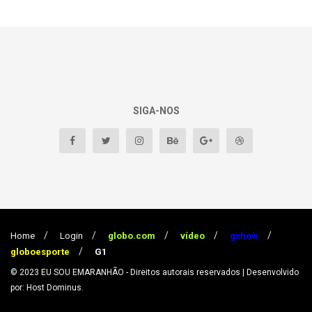
SIGA-NOS
Home
Login
globo.com
vídeo
gshow
globoesporte
G1
© 2023
EU SOU EMARANHÃO
- Direitos autorais reservados
| Desenvolvido
por: Host Dominus
.