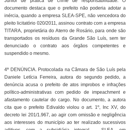
Júnior de prática de crime de responsabilidade. O
documento destaca que o prefeito não poderia adotar a
inércia, quando a empresa SLEA-SPE, não vencedora do
pleito licitatório 020/2011, assinou contrato com a empresa
TITARA, proprietária do Aterro de Rosário, para onde são
transportados os resíduos da Grande São Luís, sem ter
denunciado o contrato aos órgãos competentes e
suspendido o mesmo.
4ª DENÚNCIA. Protocolada na Câmara de São Luís pela
Daniele Letícia Ferreira, autora do segundo pedido, a
denúncia acusa o prefeito de atos improbos e infrações
político-administrativas com pedido de impeachment e
afastamento cautelar do cargo. No documento, a autora
cita que o prefeito Edivaldo violou o art. 1º, Inc XV, do
decreto lei 201/1.967, ao agir com omissão e negligência
aos interesses do município ao ter realizado sucessivos
aditivos, com a subsidiária integral – SLEA, em