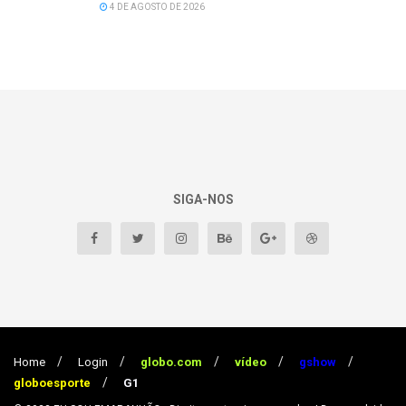
4 DE AGOSTO DE 2026
SIGA-NOS
Home
Login
globo.com
vídeo
gshow
globoesporte
G1