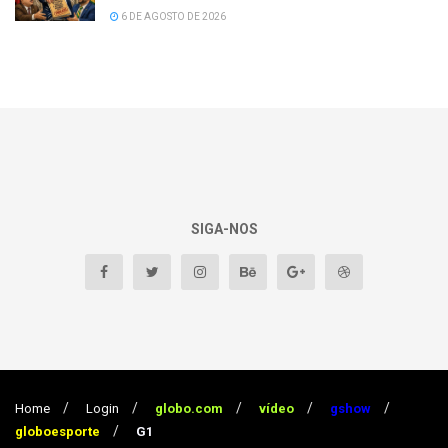
6 DE AGOSTO DE 2026
SIGA-NOS
Home
Login
globo.com
vídeo
gshow
globoesporte
G1