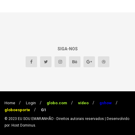
SIGA-NOS
Home
Login
globo.com
vídeo
gshow
globoesporte
G1
© 2023
EU SOU EMARANHÃO
- Direitos autorais reservados
| Desenvolvido
por: Host Dominus
.