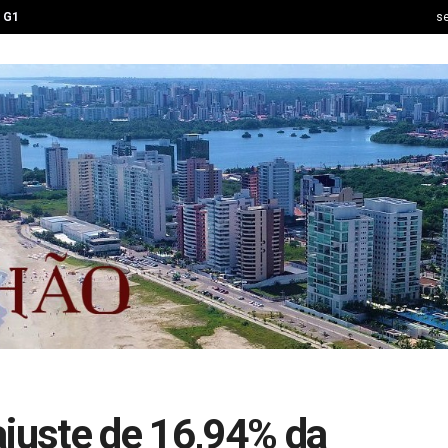
G1
se
ajuste de 16,94% da