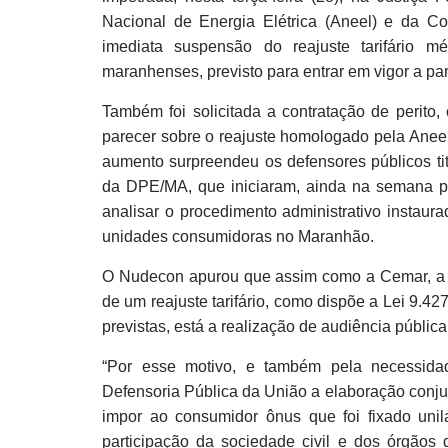
Nacional de Energia Elétrica (Aneel) e da 
imediata suspensão do reajuste tarifário 
maranhenses, previsto para entrar em vigor a part
Também foi solicitada a contratação de perito,
parecer sobre o reajuste homologado pela Aneel
aumento surpreendeu os defensores públicos t
da DPE/MA, que iniciaram, ainda na semana p
analisar o procedimento administrativo instaura
unidades consumidoras no Maranhão.
O Nudecon apurou que assim como a Cemar, a 
de um reajuste tarifário, como dispõe a Lei 9.4
previstas, está a realização de audiência públic
“Por esse motivo, e também pela necessid
Defensoria Pública da União a elaboração conj
impor ao consumidor ônus que foi fixado unil
participação da sociedade civil e dos órgãos d