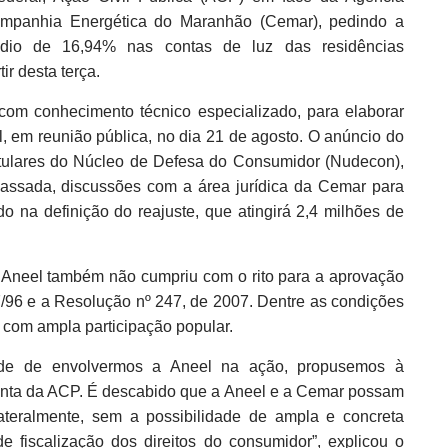
Companhia Energética do Maranhão (Cemar), pedindo a
médio de 16,94% nas contas de luz das residências
ir desta terça.
 com conhecimento técnico especializado, para elaborar
, em reunião pública, no dia 21 de agosto. O anúncio do
itulares do Núcleo de Defesa do Consumidor (Nudecon),
assada, discussões com a área jurídica da Cemar para
do na definição do reajuste, que atingirá 2,4 milhões de
Aneel também não cumpriu com o rito para a aprovação
27/96 e a Resolução nº 247, de 2007. Dentre as condições
a com ampla participação popular.
ade de envolvermos a Aneel na ação, propusemos à
unta da ACP. É descabido que a Aneel e a Cemar possam
ateralmente, sem a possibilidade de ampla e concreta
e fiscalização dos direitos do consumidor”, explicou o