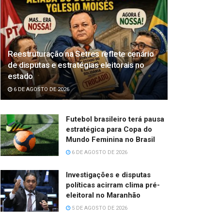
Reestruturação na Setres reflete cenário
de disputas e estratégias eleitorais no
estado
6 DE AGOSTO DE 2026
Futebol brasileiro terá pausa
estratégica para Copa do
Mundo Feminina no Brasil
6 DE AGOSTO DE 2026
Investigações e disputas
políticas acirram clima pré-
eleitoral no Maranhão
5 DE AGOSTO DE 2026