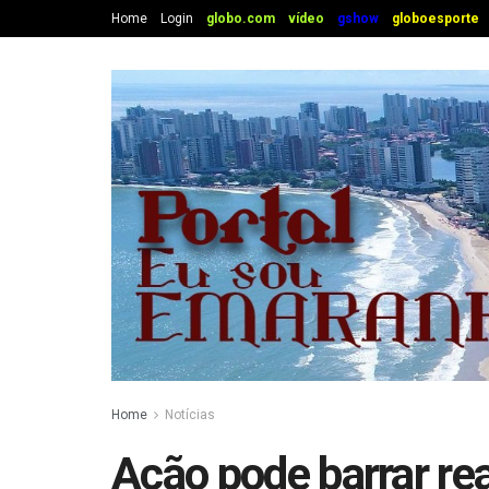
Home
Login
globo.com
vídeo
gshow
globoesporte
Home
Notícias
Ação pode barrar re