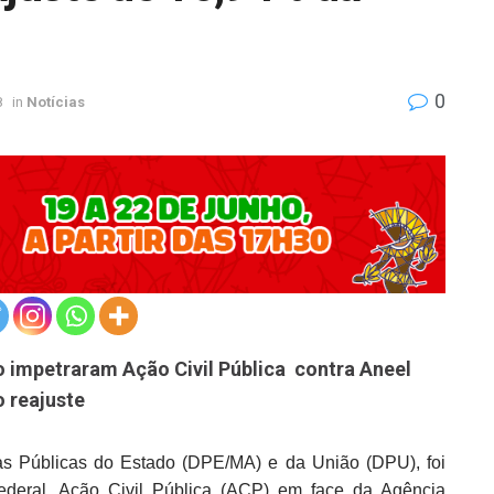
0
8
in
Notícias
o impetraram Ação Civil Pública contra Aneel
 reajuste
as Públicas do Estado (DPE/MA) e da União (DPU), foi
 Federal, Ação Civil Pública (ACP) em face da Agência