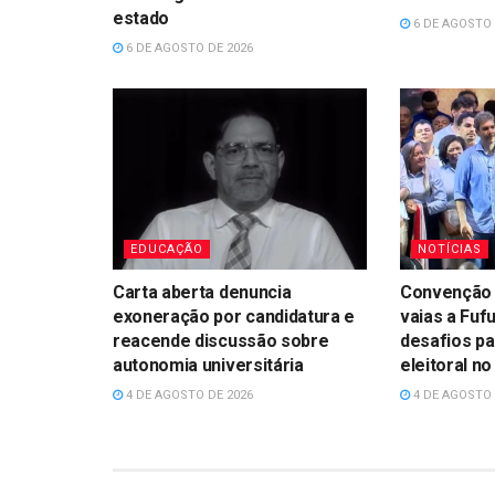
estado
6 DE AGOSTO 
6 DE AGOSTO DE 2026
EDUCAÇÃO
NOTÍCIAS
Carta aberta denuncia
Convenção 
exoneração por candidatura e
vaias a Fufu
reacende discussão sobre
desafios p
autonomia universitária
eleitoral n
4 DE AGOSTO DE 2026
4 DE AGOSTO 