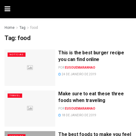
Home
Tag
food
Tag:
food
This is the best burger recipe
NOTÍCIAS
you can find online
POR
EUSOUEMARANHAO
24 DE JANEIRO DE 2019
Make sure to eat these three
TRAVEL
foods when traveling
POR
EUSOUEMARANHAO
18 DE JANEIRO DE 2019
The best foods to make you feel