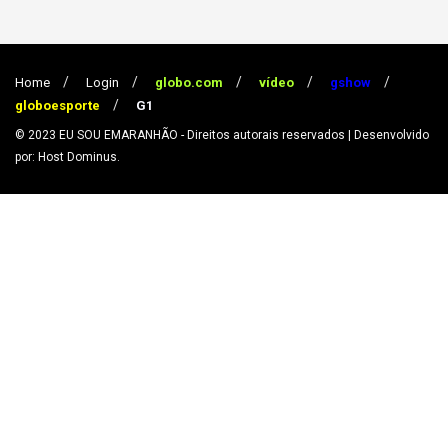
Home
Login
globo.com
vídeo
gshow
globoesporte
G1
© 2023
EU SOU EMARANHÃO
- Direitos autorais reservados
| Desenvolvido
por: Host Dominus
.