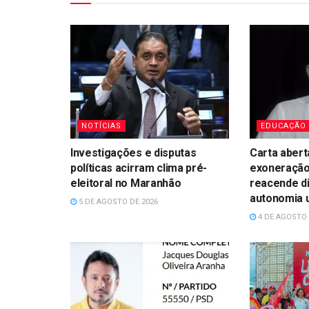
NOTÍCIAS
EDUCAÇÃO
Investigações e disputas
Carta abert
políticas acirram clima pré-
exoneração
eleitoral no Maranhão
reacende d
autonomia u
5 DE AGOSTO DE 2026
4 DE AGOSTO 