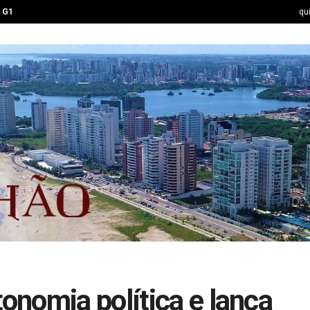
G1
qu
nomia política e lança