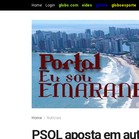
Home
Login
globo.com
vídeo
gshow
globoesporte
Home
Notícias
PSOL aposta em auto