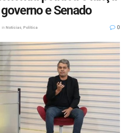
 governo e Senado
0
in
Notícias
,
Política