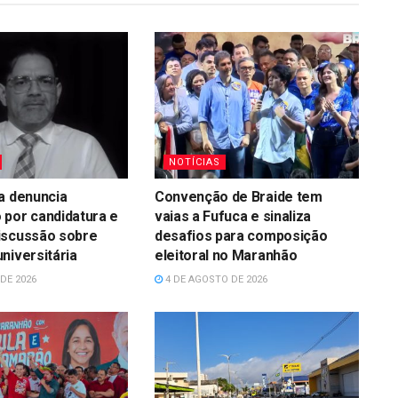
NOTÍCIAS
a denuncia
Convenção de Braide tem
 por candidatura e
vaias a Fufuca e sinaliza
iscussão sobre
desafios para composição
niversitária
eleitoral no Maranhão
DE 2026
4 DE AGOSTO DE 2026