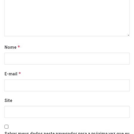
*
Nome
*
E-mail
Site
Salvar meus dados neste navegador para a próxima vez que eu