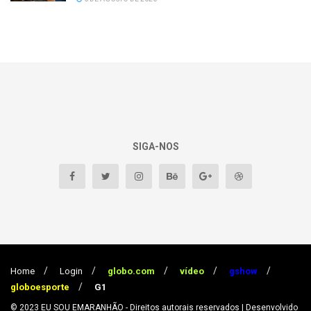
SIGA-NOS
Home
Login
globo.com
vídeo
gshow
globoesporte
G1
© 2023
EU SOU EMARANHÃO
- Direitos autorais reservados
| Desenvolvido