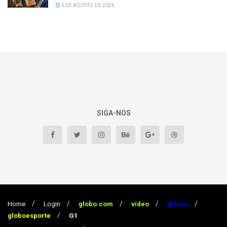
6 DE AGOSTO DE 2026
SIGA-NOS
Home
Login
globo.com
vídeo
gshow
globoesporte
G1