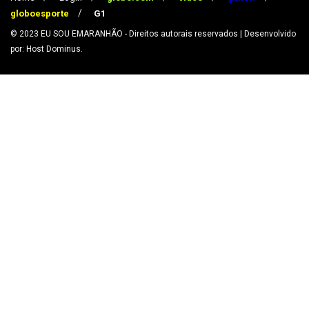
globoesporte
G1
© 2023
EU SOU EMARANHÃO
- Direitos autorais reservados
| Desenvolvido
por: Host Dominus
.