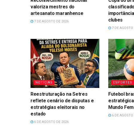
Reconhecimento nacional
Copa do Bra
valoriza mestres do
classificad
artesanato maranhense
importância
clubes
7 DE AGOSTO DE 2026
7 DE AGOSTO 
NOTÍCIAS
ESPORTES
Reestruturação na Setres
Futebol bra
reflete cenário de disputas e
estratégica
estratégias eleitorais no
Mundo Femin
estado
6 DE AGOSTO 
6 DE AGOSTO DE 2026