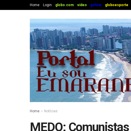
Home
Login
globo.com
vídeo
gshow
globoesporte
Home
Notícias
MEDO: Comunistas 