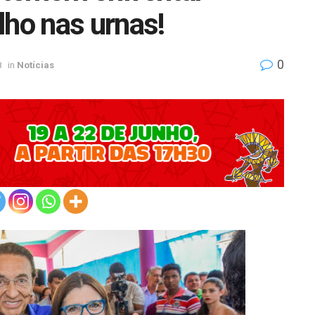
lho nas urnas!
0
8
in
Notícias