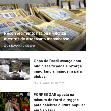
Reconhecimento nacional valoriza
mestres do artesanato maranhense
7 DE AGOSTO DE 2026
Copa do Brasil avança com
oito classificados e reforça
importância financeira para
clubes
7 DE AGOSTO DE 2026
FORREGGAE aposta na
mistura de forró e reggae
para celebrar cultura popular
em São Luís