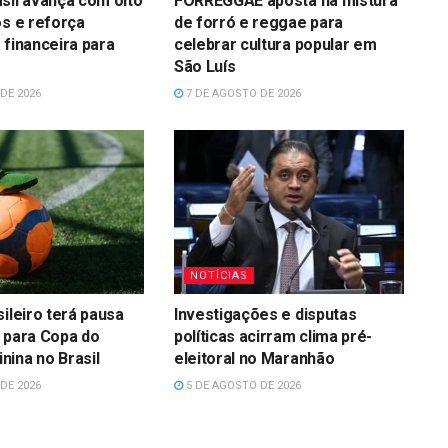
sil avança com oito
FORREGGAE aposta na mistura
os e reforça
de forró e reggae para
 financeira para
celebrar cultura popular em
São Luís
DE 2026
7 DE AGOSTO DE 2026
NOTÍCIAS
sileiro terá pausa
Investigações e disputas
 para Copa do
políticas acirram clima pré-
ina no Brasil
eleitoral no Maranhão
DE 2026
5 DE AGOSTO DE 2026