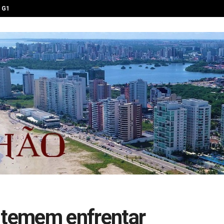
G1
temem enfrentar