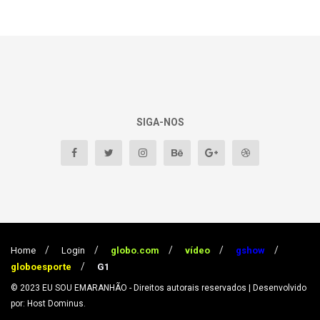
SIGA-NOS
Home
Login
globo.com
vídeo
gshow
globoesporte
G1
© 2023
EU SOU EMARANHÃO
- Direitos autorais reservados
| Desenvolvido
por: Host Dominus
.