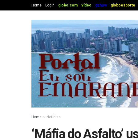
Home
Login
globo.com
vídeo
gshow
globoesporte
Home
Notícias
‘Máfia do Asfalto’ 