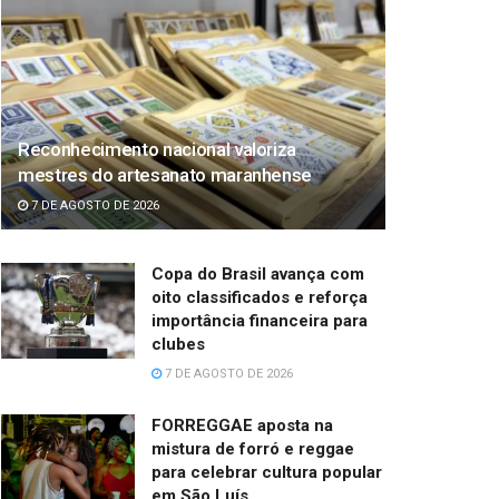
Reconhecimento nacional valoriza
mestres do artesanato maranhense
7 DE AGOSTO DE 2026
Copa do Brasil avança com
oito classificados e reforça
importância financeira para
clubes
7 DE AGOSTO DE 2026
FORREGGAE aposta na
mistura de forró e reggae
para celebrar cultura popular
em São Luís