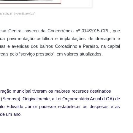
ra fazer ‘investimentos
‘
esa Central nasceu da Concorrência nº 014/2015-CPL, que
 da pavimentação asfáltica e implantações de drenagem e
ruas e avenidas dos bairros Coroadinho e Paraíso, na capital
ais pelo “serviço prestado”, em valores atualizados.
ração municipal tiveram os maiores recursos destinados
s (Semosp). Originalmente, a Lei Orçamentária Anual (LOA) de
eito Edivaldo Júnior pudesse estabelecer as despesas e as
 de um ano.