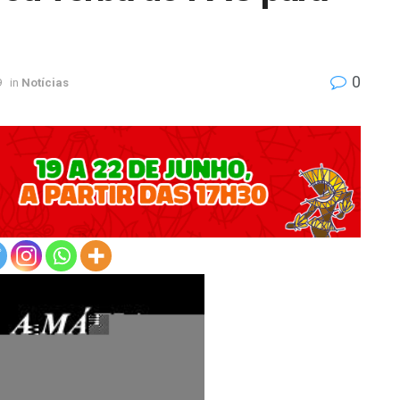
0
9
in
Notícias