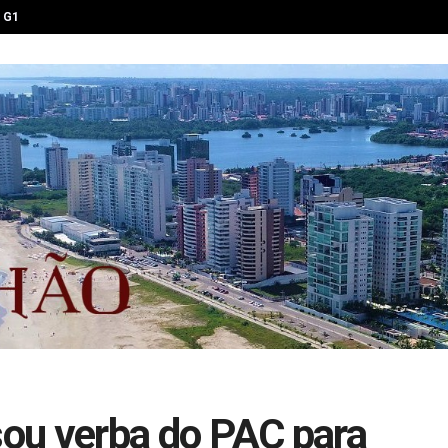
G1
usou verba do PAC para