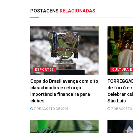
POSTAGENS
RELACIONADAS
ESPORTES
CULTURA E
Copa do Brasil avança com oito
FORREGGAE 
classificados e reforça
de forró e 
importância financeira para
celebrar cu
clubes
São Luís
7 DE AGOSTO DE 2026
7 DE AGOSTO 