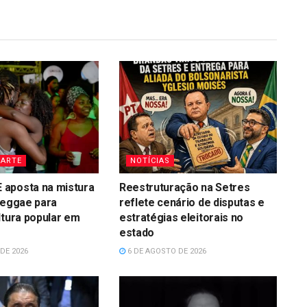
 ARTE
NOTÍCIAS
aposta na mistura
Reestruturação na Setres
reggae para
reflete cenário de disputas e
ltura popular em
estratégias eleitorais no
estado
DE 2026
6 DE AGOSTO DE 2026