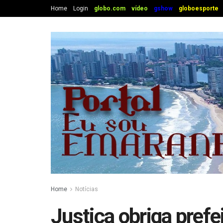
Home
Login
globo.com
vídeo
gshow
globoesporte
Home
Notícias
Justiça obriga prefe