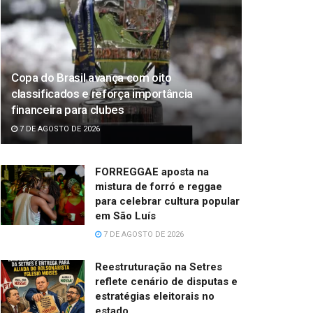
Copa do Brasil avança com oito
classificados e reforça importância
financeira para clubes
7 DE AGOSTO DE 2026
FORREGGAE aposta na
mistura de forró e reggae
para celebrar cultura popular
em São Luís
7 DE AGOSTO DE 2026
Reestruturação na Setres
reflete cenário de disputas e
estratégias eleitorais no
estado