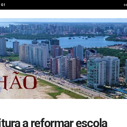
G1
se
itura a reformar escola