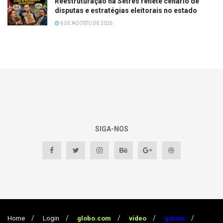
Reestruturação na Setres reflete cenário de
disputas e estratégias eleitorais no estado
6 DE AGOSTO DE 2026
SIGA-NOS
Home
Login
globo.com
vídeo
gshow