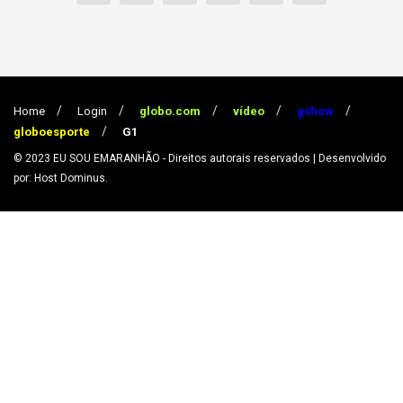
Home
Login
globo.com
vídeo
gshow
globoesporte
G1
© 2023
EU SOU EMARANHÃO
- Direitos autorais reservados
| Desenvolvido
por: Host Dominus
.