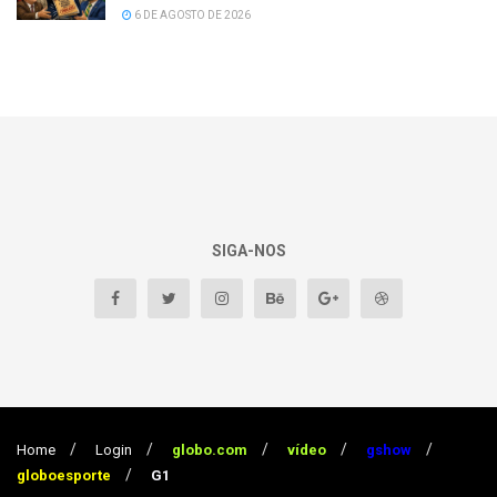
6 DE AGOSTO DE 2026
SIGA-NOS
Home
Login
globo.com
vídeo
gshow
globoesporte
G1