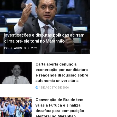
Investigações e disputas políticas acirram
clima pré-eleitoral no Maranhão
5 DE AGOSTO DE 2026
Carta aberta denuncia
exoneração por candidatura
e reacende discussão sobre
autonomia universitária
4 DE AGOSTO DE 2026
Convenção de Braide tem
vaias a Fufuca e sinaliza
desafios para composição
eleitoral no Maranhão