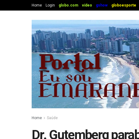
Home
Login
globo.com
vídeo
gshow
globoesporte
Home
Saúde
Dr. Gutemberg para