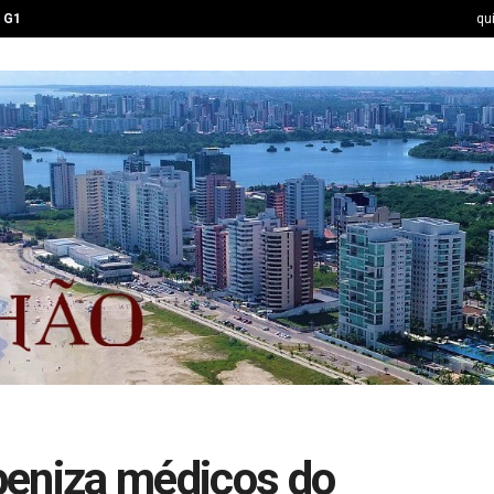
G1
qu
beniza médicos do