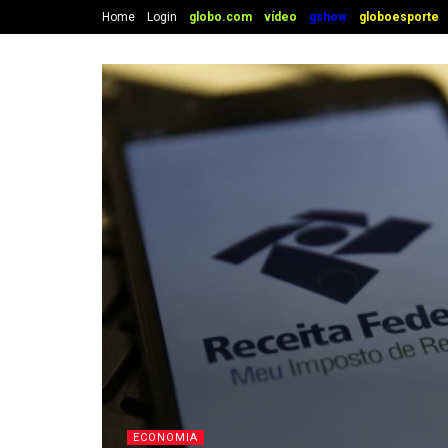
Home
Login
globo.com
vídeo
gshow
globoesporte
ECONOMIA