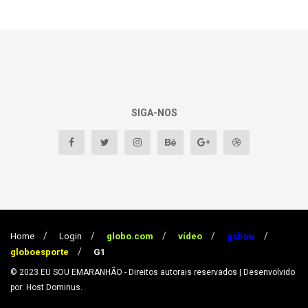
SIGA-NOS
Home
Login
globo.com
vídeo
gshow
globoesporte
G1
© 2023
EU SOU EMARANHÃO
- Direitos autorais reservados
| Desenvolvido
por: Host Dominus
.