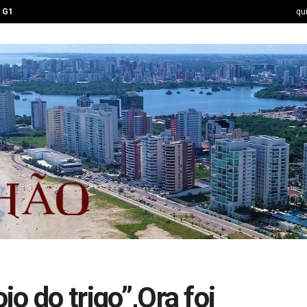
G1
qu
io do trigo”,Ora foi