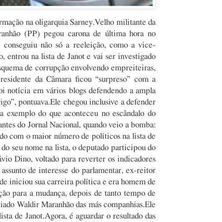
mação na oligarquia Sarney.Velho militante da
aranhão (PP) pegou carona de última hora no
conseguiu não só a reeleição, como a vice-
 entrou na lista de Janot e vai ser investigado
 esquema de corrupção envolvendo empreiteiras,
residente da Câmara ficou “surpreso” com a
 foi notícia em vários blogs defendendo a ampla
rigo”, pontuava.Ele chegou inclusive a defender
 a exemplo do que aconteceu no escândalo do
antes do Jornal Nacional, quando veio a bomba:
ido com o maior número de políticos na lista de
do seu nome na lista, o deputado participou do
io Dino, voltado para reverter os indicadores
ssunto de interesse do parlamentar, ex-reitor
 iniciou sua carreira política e era homem de
ção para a mudança, depois de tanto tempo de
istiado Waldir Maranhão das más companhias.Ele
ista de Janot.Agora, é aguardar o resultado das