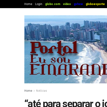
Home
Login
globo.com
vídeo
gshow
globoesporte
Home
Notícias
“até para separar o jo