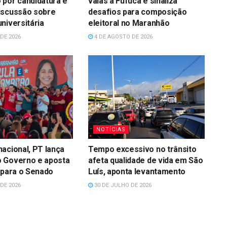
 por candidatura e
vaias a Fufuca e sinaliza
iscussão sobre
desafios para composição
niversitária
eleitoral no Maranhão
DE 2026
4 DE AGOSTO DE 2026
NOTÍCIAS
acional, PT lança
Tempo excessivo no trânsito
 Governo e aposta
afeta qualidade de vida em São
 para o Senado
Luís, aponta levantamento
DE 2026
30 DE JULHO DE 2026