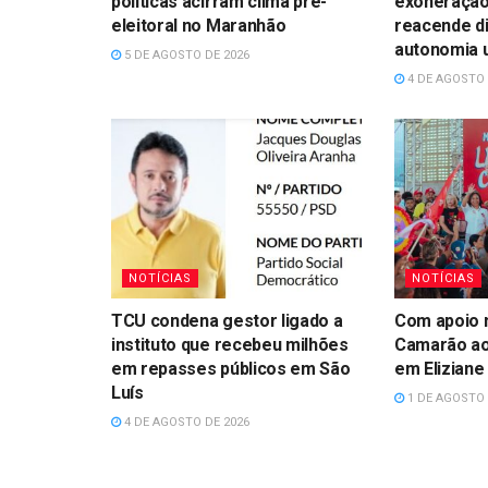
políticas acirram clima pré-
exoneração
eleitoral no Maranhão
reacende d
autonomia u
5 DE AGOSTO DE 2026
4 DE AGOSTO 
NOTÍCIAS
NOTÍCIAS
TCU condena gestor ligado a
Com apoio n
instituto que recebeu milhões
Camarão ao
em repasses públicos em São
em Eliziane
Luís
1 DE AGOSTO 
4 DE AGOSTO DE 2026