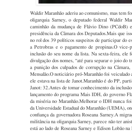
Waldir Maranhão aderiu ao comunismo, mas tem for
oligarquia Sarney, o deputado federal Waldir M
caminhão da mudança de Flávio Dino (PCdoB) e 
presidência da Câmara dos Deputados.Mais que isso,
no rol dos 39 políticos suspeitos de participar do
a Petrobras e o pagamento de propinas.O vice-p
inclusão do seu nome da lista. Na sexta-feira, ele
divulgação dos nomes, “até para separar o joio do t
a punição dos culpados de corrupção na Câmara,
Mensalão.O noticiário pró-Maranhão foi veiculado 
ele estava na lista de Janot.Maranhão é do PP, part
Janot: 32.Antes de tomar conhecimento da inclusão 
lançamento do programa Mais IDH, do governo Fláv
da miséria no Maranhão.Melhorar o IDH nunca foi a
da Universidade Estadual do Maranhão (UEMA), onde
confiança da governadora Roseana Sarney.A migra
militância na oligarquia Sarney, parece não ter an
está ao lado de Roseana Sarney e Edison Lobão na l