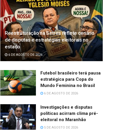
Reestruturação na Setres reflete cenário
de disputas e estratégias eleitorais no
estado
6 DE AGOSTO DE 2026
Futebol brasileiro terá pausa
estratégica para Copa do
Mundo Feminina no Brasil
6 DE AGOSTO DE 2026
Investigações e disputas
políticas acirram clima pré-
eleitoral no Maranhão
5 DE AGOSTO DE 2026