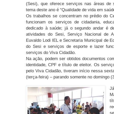
(Sesi), que oferece serviços nas áreas de 
tema deste ano é “Qualidade de vida em saúde
Os trabalhos se concentram no prédio do Ce
funcionam os serviços de cidadania, educ
dedicado à saúde; já o segundo andar é d
atividades do Sesi, Serviço Nacional de Ap
Euvaldo Lodi IEL e Secretaria Municipal de
do Sesi e serviços de esporte e lazer fu
serviços do Viva Cidadão.
Na ação, podem ser obtidos documentos com
identidade, CPF e título de eleitor. Os serv
pelo Viva Cidadão, tiveram início nessa sexta
(terça-feira) – parando somente no domingo (3
J
M
t
re
s