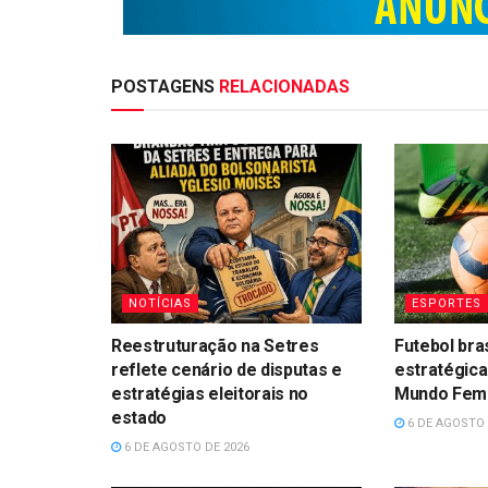
POSTAGENS
RELACIONADAS
NOTÍCIAS
ESPORTES
Reestruturação na Setres
Futebol bra
reflete cenário de disputas e
estratégica
estratégias eleitorais no
Mundo Femin
estado
6 DE AGOSTO 
6 DE AGOSTO DE 2026