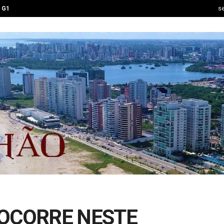
G1
se
 OCORRE NESTE