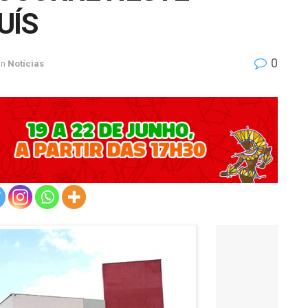
UÍS
0
in
Notícias