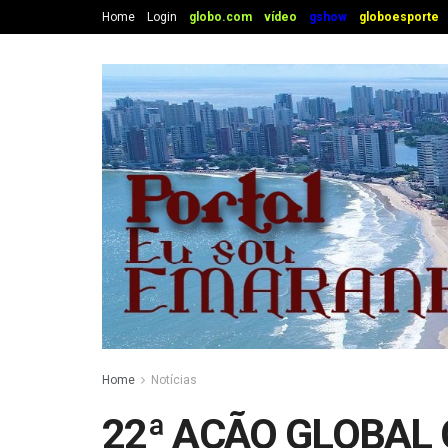
Home
Login
globo.com
vídeo
gshow
globoesporte
Home
Notícias
22ª AÇÃO GLOBAL